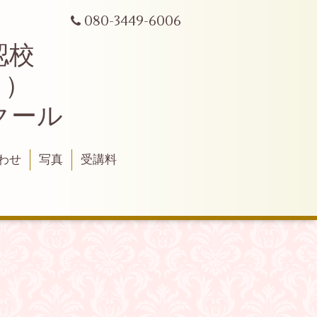
080-3449-6006
認校
ク）
クール
わせ
写真
受講料