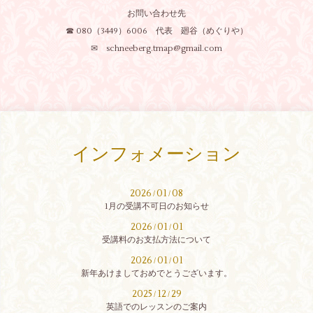
お問い合わせ先
☎ 080（3449）6006 代表 廻谷（めぐりや）
✉ schneeberg.tmap@gmail.com
インフォメーション
2026
01
08
/
/
1月の受講不可日のお知らせ
2026
01
01
/
/
受講料のお支払方法について
2026
01
01
/
/
新年あけましておめでとうございます。
2025
12
29
/
/
英語でのレッスンのご案内