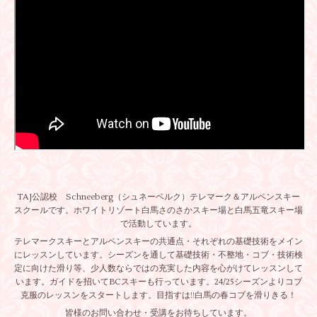
TAJ公認校 Schneeberg（シュネーベルク）テレマーク＆アルペンスキー
スクールです。ホワイトリゾート白馬さのさかスキー場と白馬五竜スキー場
で活動しています。
テレマークスキーとアルペンスキーの共通点・それぞれの基礎技術をメイン
にレッスンしています。シーズンを通して基礎技術・不整地・コブ・技術検
定に向けた滑り等、少人数ならではの充実した内容を心がけてレッスンして
います。ガイドを招いてBCスキーも行っています。24/25シーズンよりコブ
克服のレッスンをスタートします。目指すは!!白馬の春コブを滑りきる！
皆様のお問い合わせ・受講をお待ちしています。