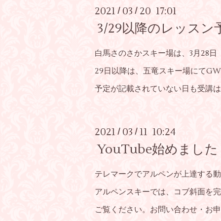
2021
03
20 17:01
/
/
3/29以降のレッス
白馬さのさかスキー場は、3月28
29日以降は、五竜スキー場にてGW
予定が記載されていない日も受講は
2021
03
11 10:24
/
/
YouTube始めました
テレマークでアルペンが上達する動画
アルペンスキーでは、コブ斜面を完
ご覧ください。お問い合わせ・お申