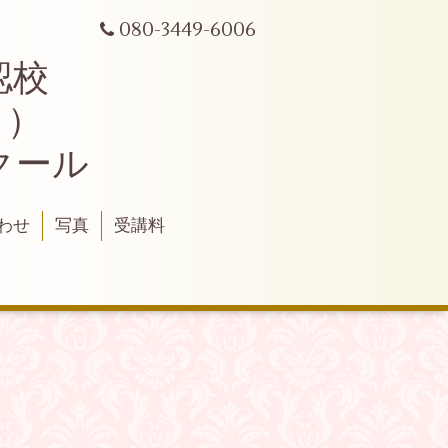
080-3449-6006
認校
ク）
クール
わせ
写真
受講料