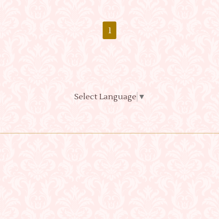
1
Select Language
▼