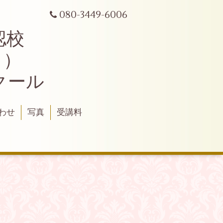
080-3449-6006
認校
ク）
クール
わせ
写真
受講料