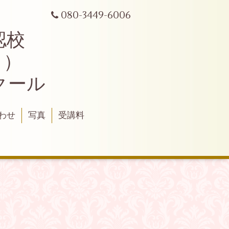
080-3449-6006
認校
ク）
クール
わせ
写真
受講料